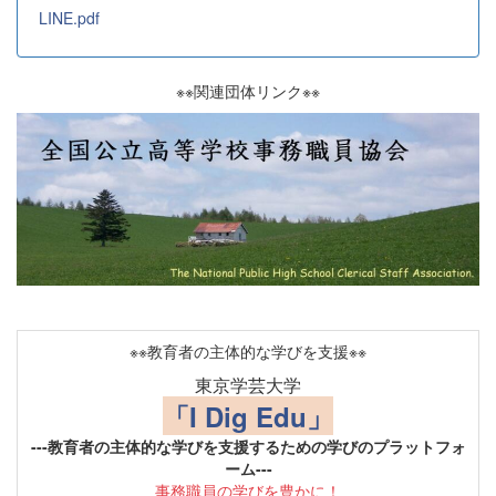
LINE.pdf
※※関連団体リンク※※
※※教育者の主体的な学びを支援※※
東京学芸大学
「I Dig Edu」
---教育者の主体的な学びを支援するための学びのプラットフォ
ーム---
事務職員の学びを豊かに！