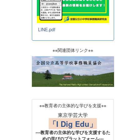
LINE.pdf
※※関連団体リンク※※
※※教育者の主体的な学びを支援※※
東京学芸大学
「I Dig Edu」
---教育者の主体的な学びを支援するた
めの学びのプラットフォーム---