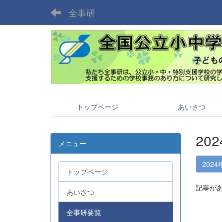
全事研
トップページ
あいさつ
20
メニュー
2024
トップページ
記事が
あいさつ
全事研要覧