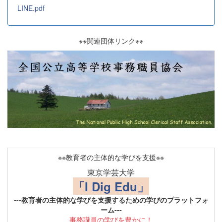
LINE.pdf
※※関連団体リンク※※
※※教育者の主体的な学びを支援※※
東京学芸大学
「I Dig Edu」
---教育者の主体的な学びを支援するための学びのプラットフォ
ーム---
事務職員の学びを豊かに！