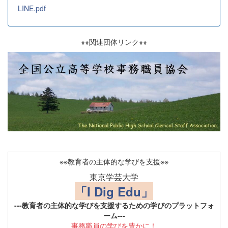
LINE.pdf
※※関連団体リンク※※
※※教育者の主体的な学びを支援※※
東京学芸大学
「I Dig Edu」
---教育者の主体的な学びを支援するための学びのプラットフォ
ーム---
事務職員の学びを豊かに！