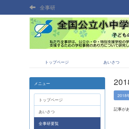
全事研
トップページ
あいさつ
20
メニュー
2018
トップページ
記事が
あいさつ
全事研要覧