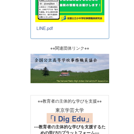
LINE.pdf
※※関連団体リンク※※
※※教育者の主体的な学びを支援※※
東京学芸大学
「I Dig Edu」
---教育者の主体的な学びを支援するた
めの学びのプラットフォーム---