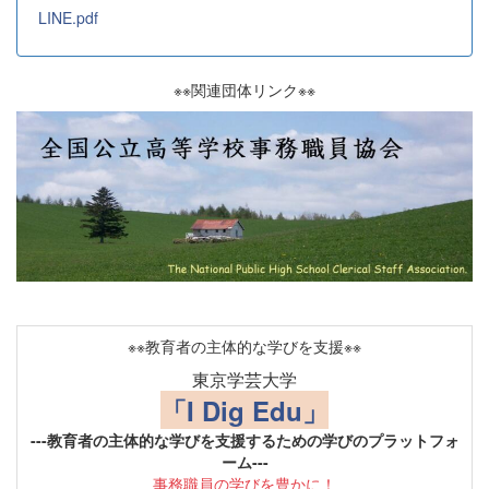
LINE.pdf
※※関連団体リンク※※
※※教育者の主体的な学びを支援※※
東京学芸大学
「I Dig Edu」
---教育者の主体的な学びを支援するための学びのプラットフォ
ーム---
事務職員の学びを豊かに！