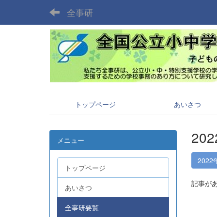
全事研
トップページ
あいさつ
20
メニュー
2022
トップページ
記事が
あいさつ
全事研要覧