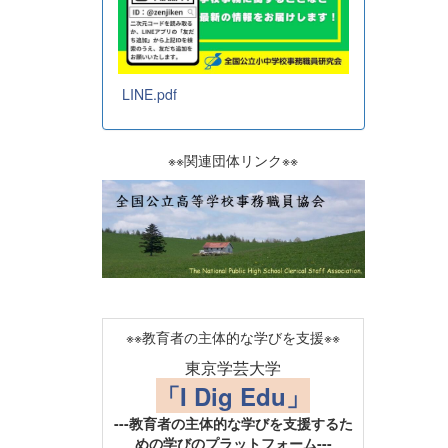
LINE.pdf
※※関連団体リンク※※
※※教育者の主体的な学びを支援※※
東京学芸大学
「I Dig Edu」
---教育者の主体的な学びを支援するた
めの学びのプラットフォーム---