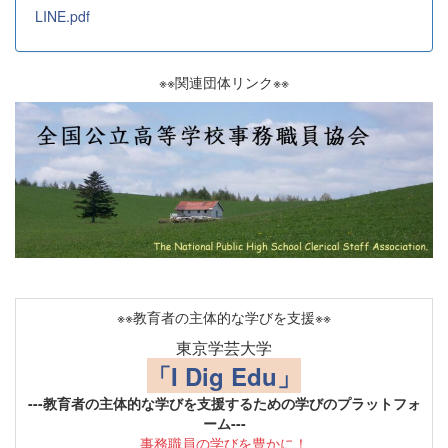
LINE.pdf
※※関連団体リンク※※
※※教育者の主体的な学びを支援※※
東京学芸大学
「I Dig Edu」
---教育者の主体的な学びを支援するための学びのプラットフォ
ーム---
事務職員の学びを豊かに！