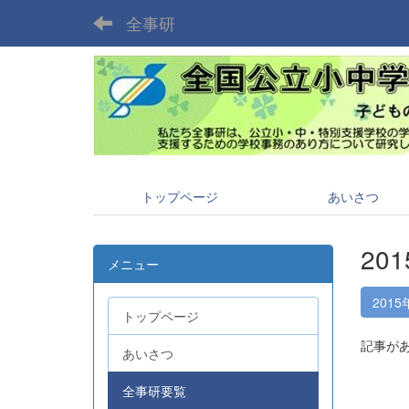
全事研
トップページ
あいさつ
20
メニュー
2015
トップページ
記事が
あいさつ
全事研要覧