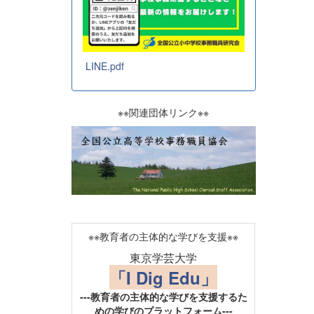
LINE.pdf
※※関連団体リンク※※
※※教育者の主体的な学びを支援※※
東京学芸大学
「I Dig Edu」
---教育者の主体的な学びを支援するた
めの学びのプラットフォーム---