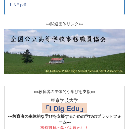
LINE.pdf
※※関連団体リンク※※
※※教育者の主体的な学びを支援※※
東京学芸大学
「I Dig Edu」
---教育者の主体的な学びを支援するための学びのプラットフォ
ーム---
事務職員の学びを豊かに！