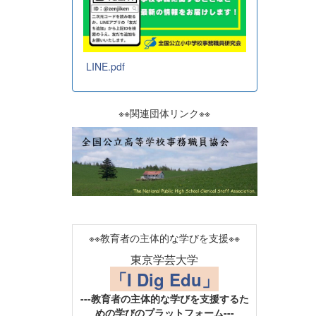
LINE.pdf
※※関連団体リンク※※
※※教育者の主体的な学びを支援※※
東京学芸大学
「I Dig Edu」
---教育者の主体的な学びを支援するた
めの学びのプラットフォーム---