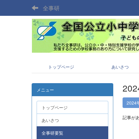
全事研
トップページ
あいさつ
20
メニュー
2024
トップページ
記事が
あいさつ
全事研要覧