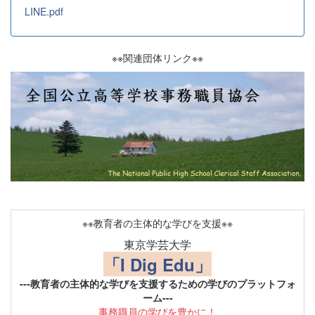
LINE.pdf
※※関連団体リンク※※
※※教育者の主体的な学びを支援※※
東京学芸大学
「I Dig Edu」
---教育者の主体的な学びを支援するための学びのプラットフォ
ーム---
事務職員の学びを豊かに！