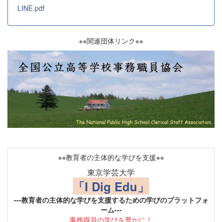
LINE.pdf
※※関連団体リンク※※
※※教育者の主体的な学びを支援※※
東京学芸大学
「I Dig Edu」
---教育者の主体的な学びを支援するための学びのプラットフォ
ーム---
事務職員の学びを豊かに！