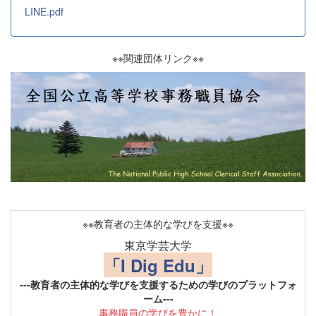
LINE.pdf
※※関連団体リンク※※
※※教育者の主体的な学びを支援※※
東京学芸大学
「I Dig Edu」
---教育者の主体的な学びを支援するための学びのプラットフォ
ーム---
事務職員の学びを豊かに！