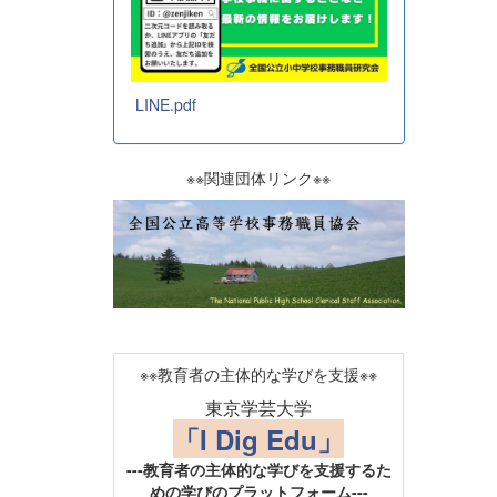
LINE.pdf
※※関連団体リンク※※
※※教育者の主体的な学びを支援※※
東京学芸大学
「I Dig Edu」
---教育者の主体的な学びを支援するた
めの学びのプラットフォーム---