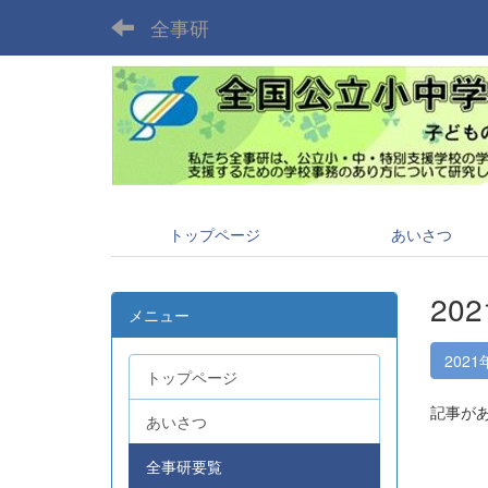
全事研
トップページ
あいさつ
20
メニュー
2021
トップページ
記事が
あいさつ
全事研要覧