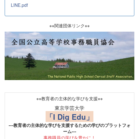
LINE.pdf
※※関連団体リンク※※
※※教育者の主体的な学びを支援※※
東京学芸大学
「I Dig Edu」
---教育者の主体的な学びを支援するための学びのプラットフォ
ーム---
事務職員の学びを豊かに！