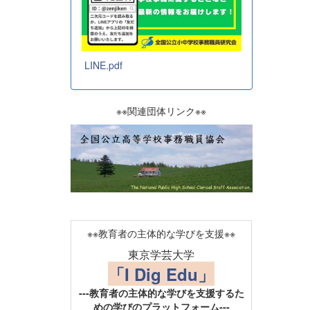
LINE.pdf
※※関連団体リンク※※
※※教育者の主体的な学びを支援※※
東京学芸大学
「I Dig Edu」
---教育者の主体的な学びを支援するた
めの学びのプラットフォーム---