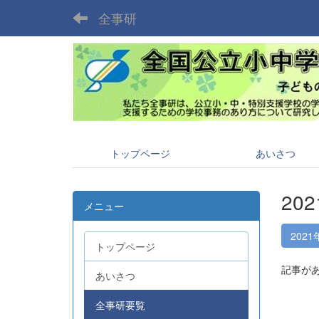
全事研
トップページ
あいさつ
20
メニュー
2021
トップページ
記事が
あいさつ
全事研要覧