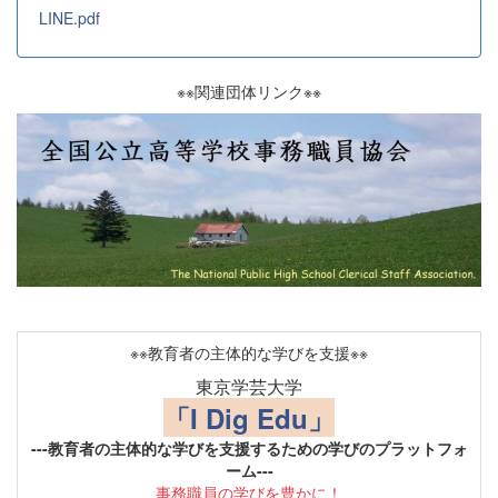
LINE.pdf
※※関連団体リンク※※
※※教育者の主体的な学びを支援※※
東京学芸大学
「I Dig Edu」
---教育者の主体的な学びを支援するための学びのプラットフォ
ーム---
事務職員の学びを豊かに！