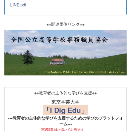
LINE.pdf
※※関連団体リンク※※
※※教育者の主体的な学びを支援※※
東京学芸大学
「I Dig Edu」
---教育者の主体的な学びを支援するための学びのプラットフォ
ーム---
事務職員の学びを豊かに！