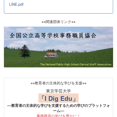
LINE.pdf
※※関連団体リンク※※
※※教育者の主体的な学びを支援※※
東京学芸大学
「I Dig Edu」
---教育者の主体的な学びを支援するための学びのプラットフォ
ーム---
事務職員の学びを豊かに！