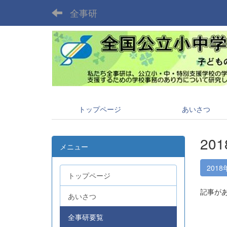
全事研
トップページ
あいさつ
20
メニュー
2018
トップページ
記事が
あいさつ
全事研要覧