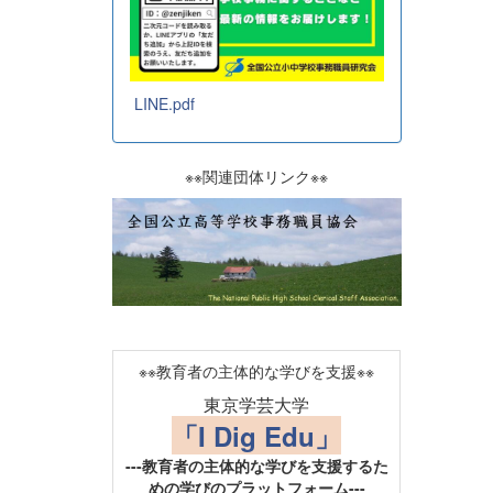
LINE.pdf
※※関連団体リンク※※
※※教育者の主体的な学びを支援※※
東京学芸大学
「I Dig Edu」
---教育者の主体的な学びを支援するた
めの学びのプラットフォーム---