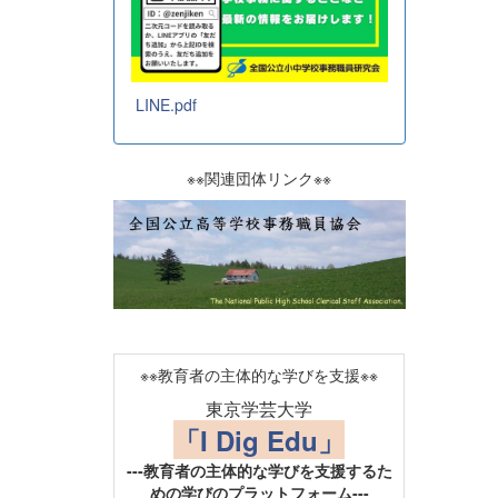
LINE.pdf
※※関連団体リンク※※
※※教育者の主体的な学びを支援※※
東京学芸大学
「I Dig Edu」
---教育者の主体的な学びを支援するた
めの学びのプラットフォーム---