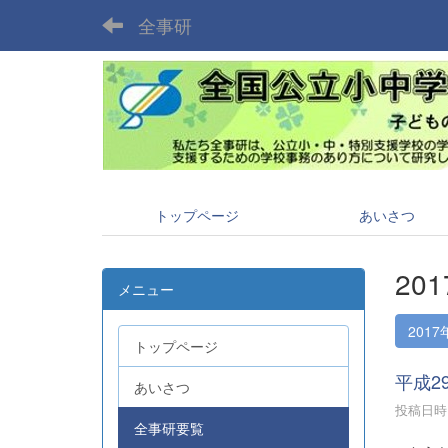
全事研
トップページ
あいさつ
20
メニュー
2017
トップページ
平成2
あいさつ
投稿日時 :
全事研要覧