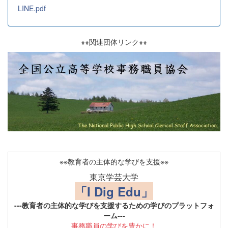
LINE.pdf
※※関連団体リンク※※
※※教育者の主体的な学びを支援※※
東京学芸大学
「I Dig Edu」
---教育者の主体的な学びを支援するための学びのプラットフォ
ーム---
事務職員の学びを豊かに！