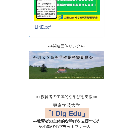
LINE.pdf
※※関連団体リンク※※
※※教育者の主体的な学びを支援※※
東京学芸大学
「I Dig Edu」
---教育者の主体的な学びを支援するた
めの学びのプラットフォーム---