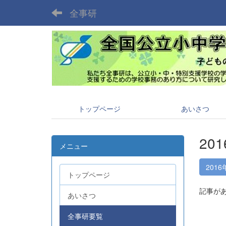
全事研
トップページ
あいさつ
20
メニュー
2016
トップページ
記事が
あいさつ
全事研要覧