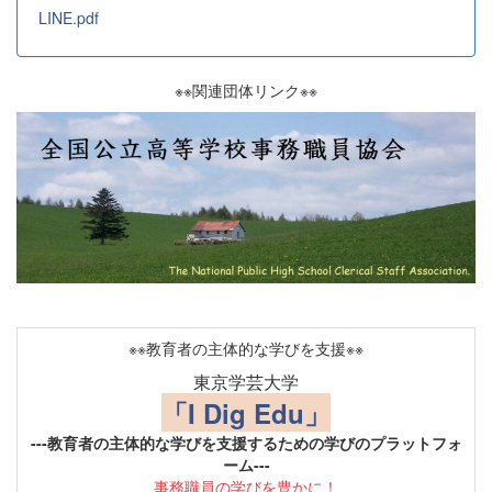
LINE.pdf
※※関連団体リンク※※
※※教育者の主体的な学びを支援※※
東京学芸大学
「I Dig Edu」
---教育者の主体的な学びを支援するための学びのプラットフォ
ーム---
事務職員の学びを豊かに！