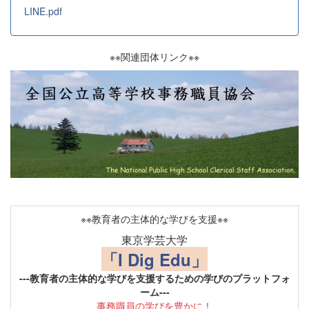
LINE.pdf
※※関連団体リンク※※
※※教育者の主体的な学びを支援※※
東京学芸大学
「I Dig Edu」
---教育者の主体的な学びを支援するための学びのプラットフォ
ーム---
事務職員の学びを豊かに！