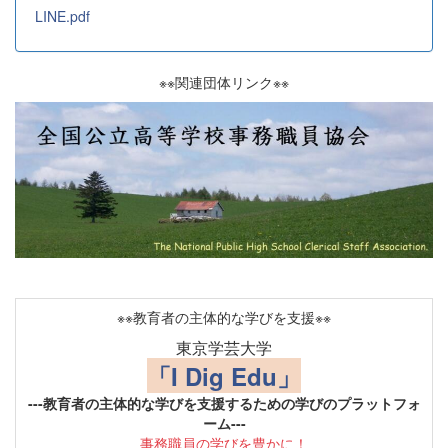
LINE.pdf
※※関連団体リンク※※
※※教育者の主体的な学びを支援※※
東京学芸大学
「I Dig Edu」
---教育者の主体的な学びを支援するための学びのプラットフォ
ーム---
事務職員の学びを豊かに！