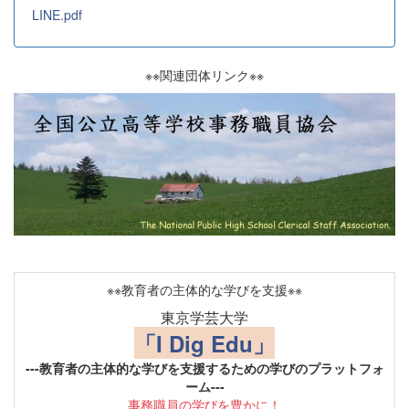
LINE.pdf
※※関連団体リンク※※
※※教育者の主体的な学びを支援※※
東京学芸大学
「I Dig Edu」
---教育者の主体的な学びを支援するための学びのプラットフォ
ーム---
事務職員の学びを豊かに！