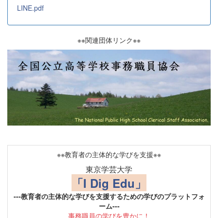
LINE.pdf
※※関連団体リンク※※
※※教育者の主体的な学びを支援※※
東京学芸大学
「I Dig Edu」
---教育者の主体的な学びを支援するための学びのプラットフォ
ーム---
事務職員の学びを豊かに！