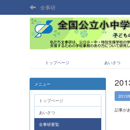
全事研
トップページ
あいさつ
20
メニュー
2013
トップページ
記事が
あいさつ
全事研要覧