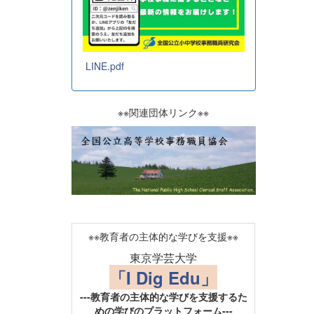
LINE.pdf
※※関連団体リンク※※
※※教育者の主体的な学びを支援※※
東京学芸大学
「I Dig Edu」
---教育者の主体的な学びを支援するた
めの学びのプラットフォーム---