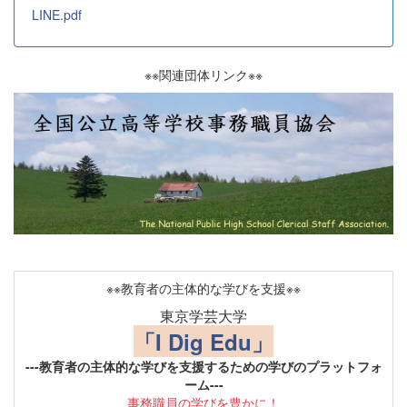
LINE.pdf
※※関連団体リンク※※
※※教育者の主体的な学びを支援※※
東京学芸大学
「I Dig Edu」
---教育者の主体的な学びを支援するための学びのプラットフォ
ーム---
事務職員の学びを豊かに！