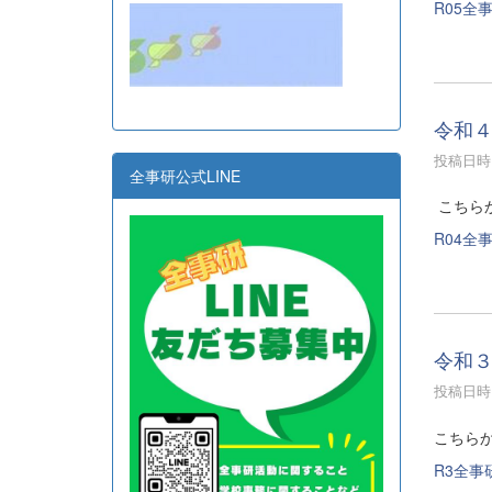
R05全事
令和
投稿日時 :
全事研公式LINE
こちら
R04全事
令和
投稿日時 :
こちら
R3全事研