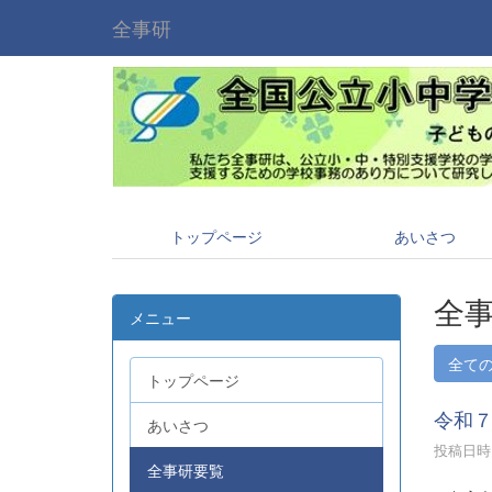
全事研
トップページ
あいさつ
全
メニュー
全て
トップページ
令和
あいさつ
投稿日時 :
全事研要覧