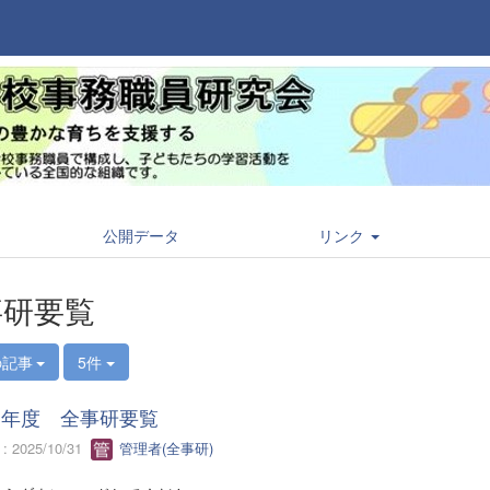
公開データ
リンク
事研要覧
の記事
5件
７年度 全事研要覧
 2025/10/31
管理者(全事研)