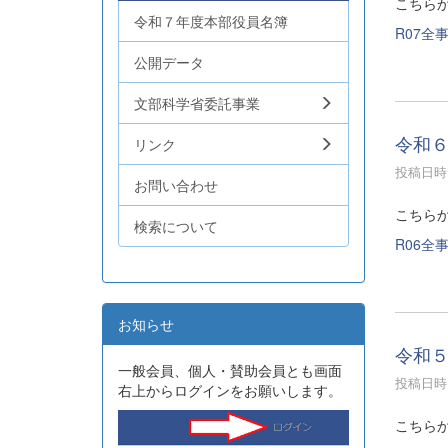
こちら
令和７年度本部役員名簿
R07全事
公開データ
文部科学省委託事業
令和
リンク
投稿日時 :
お問い合わせ
こちら
検索について
R06全事
お知らせ
令和
一般会員、個人・賛助会員とも画面
投稿日時 :
右上からログインをお願いします。
こちら