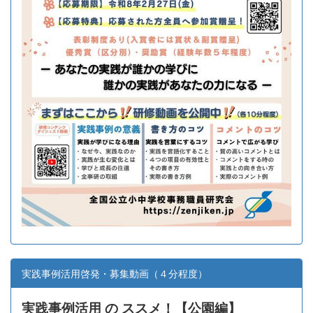
実践事例活用啓発・募集動画（４分程度）
実践事例活用 の ススメ！【
公園編】