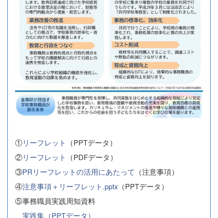
①
リーフレット
（PPTデータ）
②
リーフレット
（PDFデータ）
③
PRリーフレットの活用にあたって
（注意事項）
④
注意事項＋リーフレット.pptx
（PPTデータ）
⑤事務職員実践周知資料
実践集（PPTデータ）