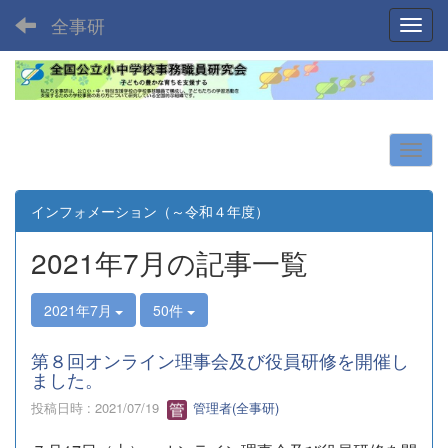
全事研
Toggl
インフォメーション（～令和４年度）
2021年7月の記事一覧
2021年7月
50件
第８回オンライン理事会及び役員研修を開催し
ました。
投稿日時 : 2021/07/19
管理者(全事研)