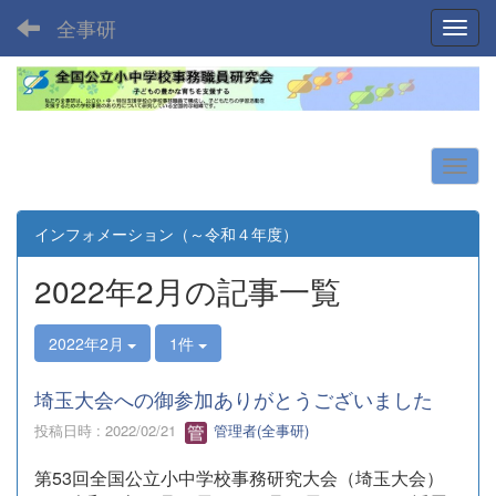
全事研
Toggl
インフォメーション（～令和４年度）
2022年2月の記事一覧
2022年2月
1件
埼玉大会への御参加ありがとうございました
投稿日時 : 2022/02/21
管理者(全事研)
第53回全国公立小中学校事務研究大会（埼玉大会）