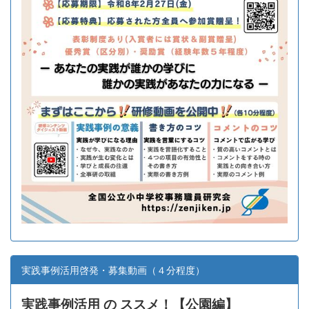
実践事例活用啓発・募集動画（４分程度）
実践事例活用 の ススメ！【
公園編】