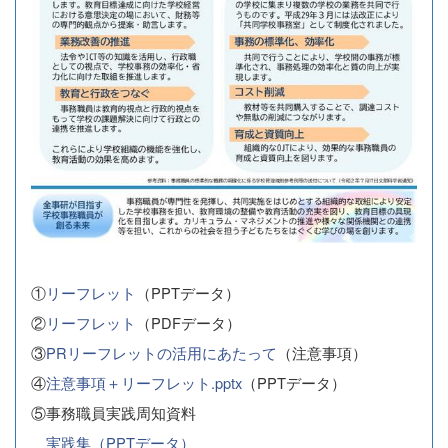
①
リーフレット
（PPTデータ）
②
リーフレット
（PDFデータ）
③
PRリーフレットの活用にあたって
（注意事項）
④
注意事項＋リーフレット.pptx
（PPTデータ）
⑤事務職員実践周知資料
実践集（PPTデータ）