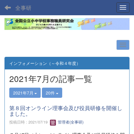
全事研
Toggl
インフォメーション（～令和４年度）
2021年7月の記事一覧
2021年7月
20件
第８回オンライン理事会及び役員研修を開催し
ました。
投稿日時 : 2021/07/19
管理者(全事研)