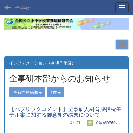
全事研
Toggl
インフォメーション（令和７年度）
全事研本部からのお知らせ
最新の投稿順
1件
【パブリックコメント】全事研人材育成指標モ
デル案に関する御意見の結果について
07/21
全事研Web編集者