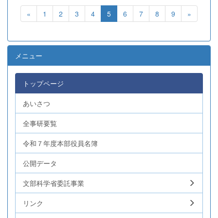
«
1
2
3
4
5
6
7
8
9
»
メニュー
トップページ
あいさつ
全事研要覧
令和７年度本部役員名簿
公開データ
文部科学省委託事業
リンク