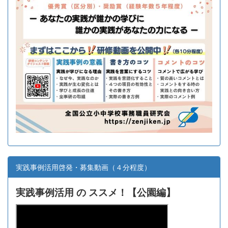
実践事例活用啓発・募集動画（４分程度）
実践事例活用 の ススメ！【
公園編】