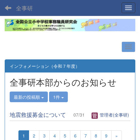
全事研
Toggl
インフォメーション（令和７年度）
全事研本部からのお知らせ
最新の投稿順
1件
地震救援募金について
07/31
管理者(全事研)
1
2
3
4
5
6
7
8
9
»