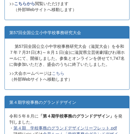
>>
こちらから
閲覧いただけます
（外部Webサイトへ移動します）
第57回全国公立小中学校事務研究大会
第57回全国公立小中学校事務研究大会（滋賀大会）を令和
７年７月31日(木)～８月１日(金)に滋賀県立芸術劇場びわ湖ホ
ールにて、開催しました。参集とオンラインを併せて1,747名
に御参加いただき、盛会のうちに終了いたしました。
>>大会ホームページは
こちら
（外部Webサイトへ移動します）
第４期学校事務のグランドデザイン
令和５年８月に
「第４期学校事務のグランドデザイン」
を発
刊しました。
・
第４期 学校事務のグランドデザインリーフレット.pdf
詳細については
会員ルーム「学校事務のグランドデザイ