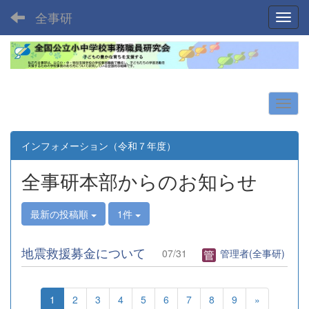
全事研
Toggl
インフォメーション（令和７年度）
全事研本部からのお知らせ
最新の投稿順
1件
地震救援募金について
07/31
管理者(全事研)
1
2
3
4
5
6
7
8
9
»