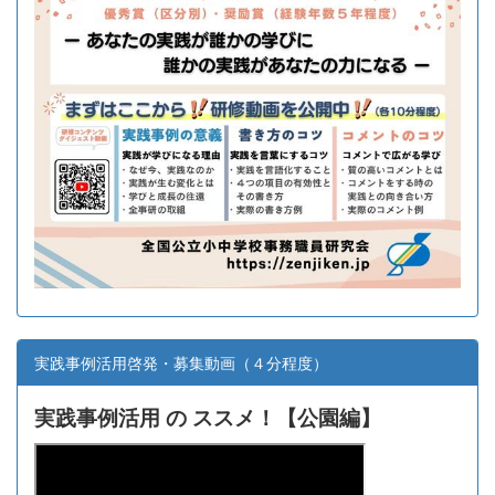
実践事例活用啓発・募集動画（４分程度）
実践事例活用 の ススメ！【
公園編】