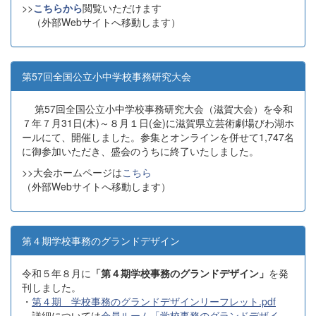
>>
こちらから
閲覧いただけます
（外部Webサイトへ移動します）
第57回全国公立小中学校事務研究大会
第57回全国公立小中学校事務研究大会（滋賀大会）を令和
７年７月31日(木)～８月１日(金)に滋賀県立芸術劇場びわ湖ホ
ールにて、開催しました。参集とオンラインを併せて1,747名
に御参加いただき、盛会のうちに終了いたしました。
>>大会ホームページは
こちら
（外部Webサイトへ移動します）
第４期学校事務のグランドデザイン
令和５年８月に
「第４期学校事務のグランドデザイン」
を発
刊しました。
・
第４期 学校事務のグランドデザインリーフレット.pdf
詳細については
会員ルーム「学校事務のグランドデザイ