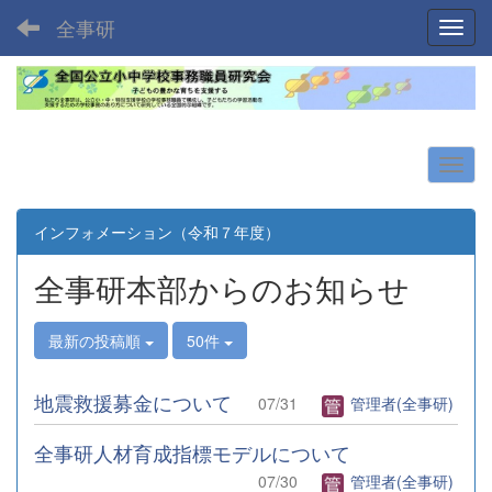
全事研
Toggl
インフォメーション（令和７年度）
全事研本部からのお知らせ
最新の投稿順
50件
地震救援募金について
07/31
管理者(全事研)
全事研人材育成指標モデルについて
07/30
管理者(全事研)