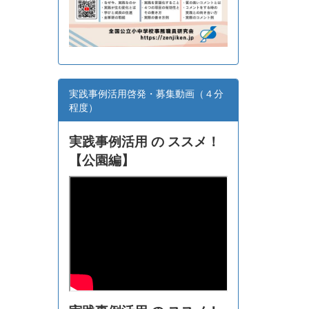
実践事例活用啓発・募集動画（４分
程度）
実践事例活用 の ススメ！
【
公園編】