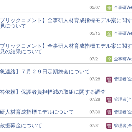
05/07
全事研Web編
ブリックコメント】全事研人材育成指標モデル案に関
見について
05/15
全事研Web編
ブリックコメント】全事研人材育成指標モデル案に関
見の結果について
07/21
全事研Web編
急連絡】７月２９日定期総会について
07/28
管理者(全
答依頼】保護者負担軽減の取組に関する調査
07/28
管理者(全
研人材育成指標モデルについて
07/30
管理者(全
救援募金について
07/31
管理者(全