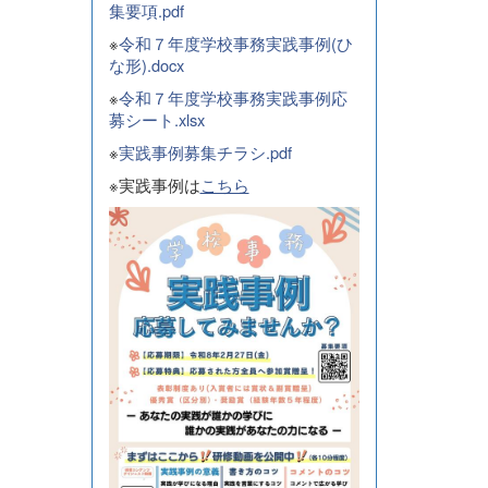
集要項.pdf
※
令和７年度学校事務実践事例(ひ
な形).docx
※
令和７年度学校事務実践事例応
募シート.xlsx
※
実践事例募集チラシ.pdf
※実践事例は
こちら