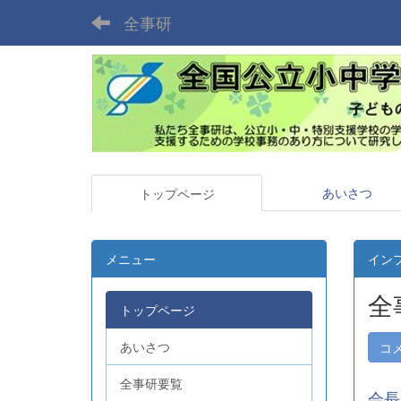
全事研
あいさつ
トップページ
メニュー
イン
全
トップページ
あいさつ
コ
全事研要覧
会長