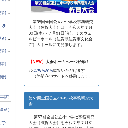
全事研)
第58回全国公立小中学校事務研究
」を
大会（佐賀大会）は、令和８年７月
30日(木)～７月31日(金)、ミズウェ
全事研)
ルビーホール（佐賀県佐賀市文化会
館）大ホールにて開催します。
全事研)
【NEW】
大会ホームぺージ始動！
全事研)
>>
こちらから
閲覧いただけます
（外部Webサイトへ移動します）
全事研)
事研)
第57回全国公立小中学校事務研究大
会
事研)
第57回全国公立小中学校事務研究
につ
大会（滋賀大会）を令和７年７月31