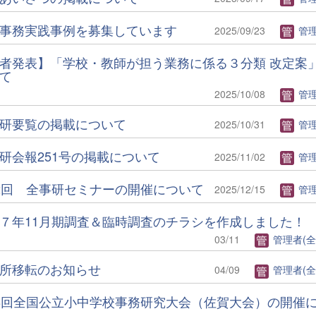
事務実践事例を募集しています
2025/09/23
管理者(
者発表】「学校・教師が担う業務に係る３分類 改定案
て
2025/10/08
管理者(
研要覧の掲載について
2025/10/31
管理者(
研会報251号の掲載について
2025/11/02
管理者(
2回 全事研セミナーの開催について
2025/12/15
管理者(
７年11月期調査＆臨時調査のチラシを作成しました！
03/11
管理者(全
所移転のお知らせ
04/09
管理者(全
8回全国公立小中学校事務研究大会（佐賀大会）の開催