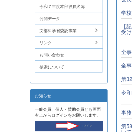
令和７年度本部役員名簿
学校
公開データ
【記
文部科学省委託事業
受け
リンク
全事
お問い合わせ
全事
検索について
第3
令和
お知らせ
一般会員、個人・賛助会員とも画面
事務
右上からログインをお願いします。
第5
いて