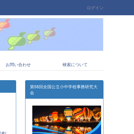
ログイン
お問い合わせ
検索について
第58回全国公立小中学校事務研究大
会
全事研)