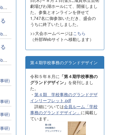
日(木)～８月１日(金)に滋賀県立芸術
劇場びわ湖ホールにて、開催しまし
集者
た。参集とオンラインを併せて
1,747名に御参加いただき、盛会の
する
うちに終了いたしました。
>>大会ホームページは
こちら
集者
（外部Webサイトへ移動します）
する
集者
第４期学校事務のグランドデザイン
令和５年８月に
「第４期学校事務の
事研)
グランドデザイン」
を発刊しまし
た。
・
第４期 学校事務のグランドデザ
インリーフレット.pdf
事研)
詳細については
会員ルーム「学校
事務のグランドデザイン」
に掲載し
事研)
ています。
事研)