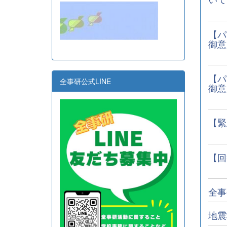
【パ
御意
【パ
全事研公式LINE
御意
【緊
【回
全事
地震