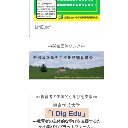
LINE.pdf
※※関連団体リンク※※
※※教育者の主体的な学びを支援※※
東京学芸大学
「I Dig Edu」
---教育者の主体的な学びを支援するた
めの学びのプラットフォーム---