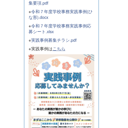
集要項.pdf
※
令和７年度学校事務実践事例(ひ
な形).docx
※
令和７年度学校事務実践事例応
募シート.xlsx
※
実践事例募集チラシ.pdf
※実践事例は
こちら