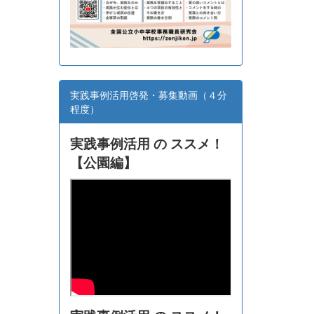
実践事例活用啓発・募集動画（４分
程度）
実践事例活用 の ススメ！
【
公園編】