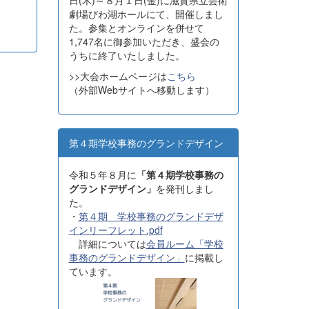
日(木)～８月１日(金)に滋賀県立芸術
劇場びわ湖ホールにて、開催しまし
た。参集とオンラインを併せて
1,747名に御参加いただき、盛会の
うちに終了いたしました。
>>大会ホームページは
こちら
（外部Webサイトへ移動します）
第４期学校事務のグランドデザイン
令和５年８月に
「第４期学校事務の
グランドデザイン」
を発刊しまし
た。
・
第４期 学校事務のグランドデザ
インリーフレット.pdf
詳細については
会員ルーム「学校
事務のグランドデザイン」
に掲載し
ています。