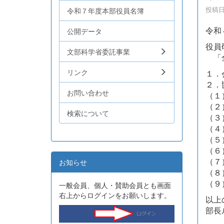
投稿日時
令和７年度本部役員名簿
令和
公開データ
役員
文部科学省委託事業
「全
リンク
１．
２．
お問い合わせ
（１
（２
検索について
（３
（４
（５
（６
（７
お知らせ
（８
（９
一般会員、個人・賛助会員とも画面
右上からログインをお願いします。
以上
部長