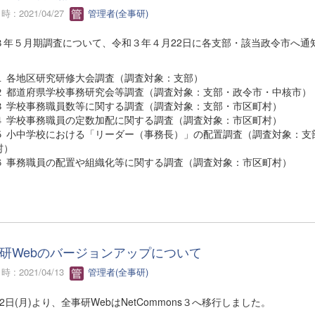
 : 2021/04/27
管理者(全事研)
３年５月期調査について、令和３年４月22日に各支部・該当政令市へ通
。
１ 各地区研究研修大会調査（調査対象：支部）
２ 都道府県学校事務研究会等調査（調査対象：支部・政令市・中核市）
３ 学校事務職員数等に関する調査（調査対象：支部・市区町村）
４ 学校事務職員の定数加配に関する調査（調査対象：市区町村）
５ 小中学校における「リーダー（事務長）」の配置調査（調査対象：支
村）
６ 事務職員の配置や組織化等に関する調査（調査対象：市区町村）
研Webのバージョンアップについて
 : 2021/04/13
管理者(全事研)
2日(月)より、全事研WebはNetCommons３へ移行しました。