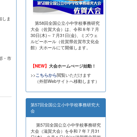
知しま
第58回全国公立小中学校事務研究
大会（佐賀大会）は、令和８年７月
30日(木)～７月31日(金)、ミズウェ
ルビーホール（佐賀県佐賀市文化会
館）大ホールにて開催します。
部・市
【NEW】
大会ホームぺージ始動！
>>
こちらから
閲覧いただけます
（外部Webサイトへ移動します）
第57回全国公立小中学校事務研究大
会
第57回全国公立小中学校事務研究
大会（滋賀大会）を令和７年７月31