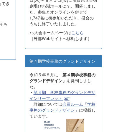
日(木)～８月１日(金)に滋賀県立芸術
応でき
劇場びわ湖ホールにて、開催しまし
た。参集とオンラインを併せて
1,747名に御参加いただき、盛会の
、
うちに終了いたしました。
そち
>>大会ホームページは
こちら
（外部Webサイトへ移動します）
第４期学校事務のグランドデザイン
令和５年８月に
「第４期学校事務の
グランドデザイン」
を発刊しまし
た。
・
第４期 学校事務のグランドデザ
インリーフレット.pdf
詳細については
会員ルーム「学校
事務のグランドデザイン」
に掲載し
ています。