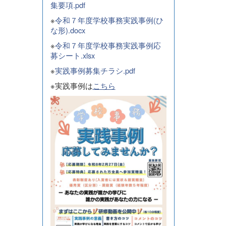
集要項.pdf
※
令和７年度学校事務実践事例(ひ
な形).docx
※
令和７年度学校事務実践事例応
募シート.xlsx
※
実践事例募集チラシ.pdf
※実践事例は
こちら