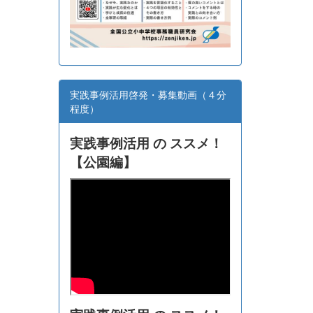
実践事例活用啓発・募集動画（４分
程度）
実践事例活用 の ススメ！
【
公園編】