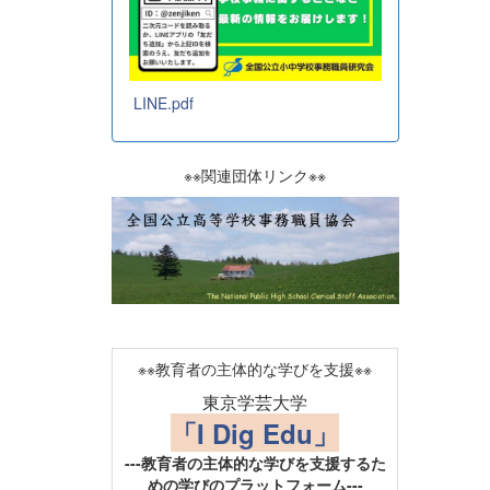
LINE.pdf
※※関連団体リンク※※
※※教育者の主体的な学びを支援※※
東京学芸大学
「I Dig Edu」
---教育者の主体的な学びを支援するた
めの学びのプラットフォーム---