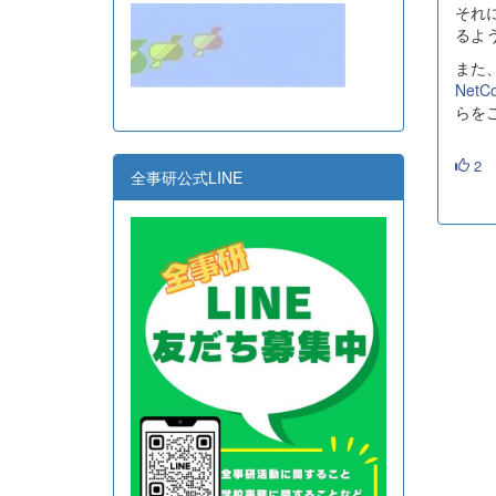
それ
るよ
また
Net
らを
2
全事研公式LINE