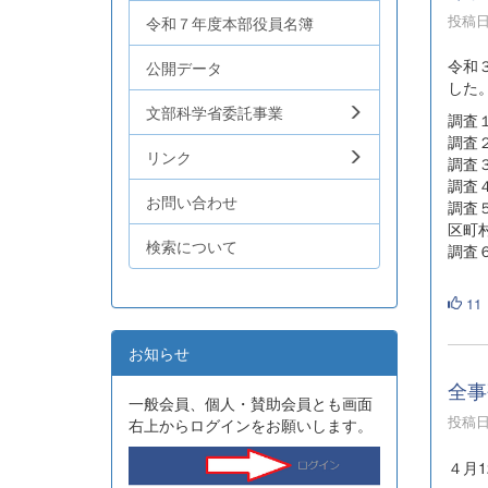
投稿日時
令和７年度本部役員名簿
令和
公開データ
した
文部科学省委託事業
調査
調査
リンク
調査
調査
お問い合わせ
調査
区町
検索について
調査
11
お知らせ
全事
一般会員、個人・賛助会員とも画面
投稿日時
右上からログインをお願いします。
４月1