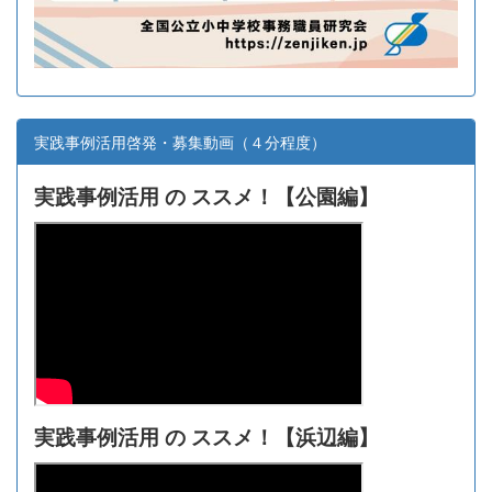
実践事例活用啓発・募集動画（４分程度）
実践事例活用 の ススメ！【
公園編】
実践事例活用 の ススメ！【浜辺編】