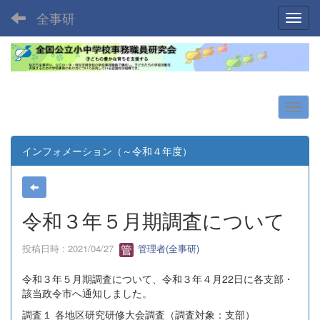
全事研
Toggl
インフォメーション（～令和４年度）
令和３年５月期調査について
投稿日時 : 2021/04/27
管理者(全事研)
令和３年５月期調査について、令和３年４月22日に各支部・
該当政令市へ通知しました。
調査１ 各地区研究研修大会調査（調査対象：支部）