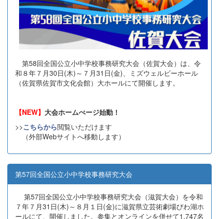
第58回全国公立小中学校事務研究大会（佐賀大会）は、令
和８年７月30日(木)～７月31日(金)、ミズウェルビーホール
（佐賀県佐賀市文化会館）大ホールにて開催します。
【NEW】
大会ホームぺージ始動！
>>
こちらから
閲覧いただけます
（外部Webサイトへ移動します）
第57回全国公立小中学校事務研究大会
第57回全国公立小中学校事務研究大会（滋賀大会）を令和
７年７月31日(木)～８月１日(金)に滋賀県立芸術劇場びわ湖ホ
ールにて、開催しました。参集とオンラインを併せて1,747名