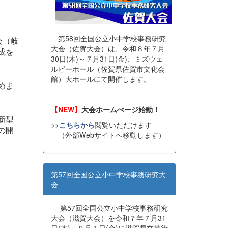
第58回全国公立小中学校事務研究
会（岐
大会（佐賀大会）は、令和８年７月
成を
30日(木)～７月31日(金)、ミズウェ
ルビーホール（佐賀県佐賀市文化会
館）大ホールにて開催します。
めま
【NEW】
大会ホームぺージ始動！
新型
>>
こちらから
閲覧いただけます
の開
（外部Webサイトへ移動します）
第57回全国公立小中学校事務研究大
会
第57回全国公立小中学校事務研究
大会（滋賀大会）を令和７年７月31