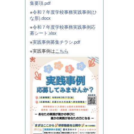
集要項.pdf
※
令和７年度学校事務実践事例(ひ
な形).docx
※
令和７年度学校事務実践事例応
募シート.xlsx
※
実践事例募集チラシ.pdf
※実践事例は
こちら