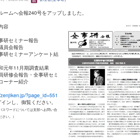
ルームへ会報240号をアップしました。
内容
事研セミナー報告
議員会報告
事研セミナーアンケート結
和元年11月期調査結果
員研修会報告・全事研セミ
コーナー紹介
//zenjiken.jp/?page_id=551
グインし、御覧ください。
、パスワードについては支部へお問い合
ださい。）