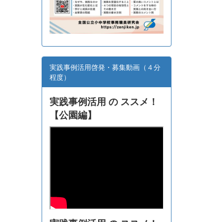
実践事例活用啓発・募集動画（４分
程度）
実践事例活用 の ススメ！
【
公園編】