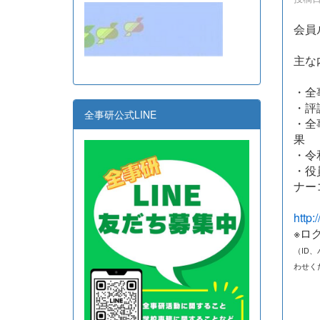
会員
主な
・全
・評
全事研公式LINE
・全
果
・令
・役
ナー
http:
※ロ
（ID
わせく