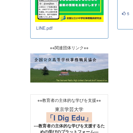
5
LINE.pdf
※※関連団体リンク※※
※※教育者の主体的な学びを支援※※
東京学芸大学
「I Dig Edu」
---教育者の主体的な学びを支援するた
めの学びのプラットフォーム---