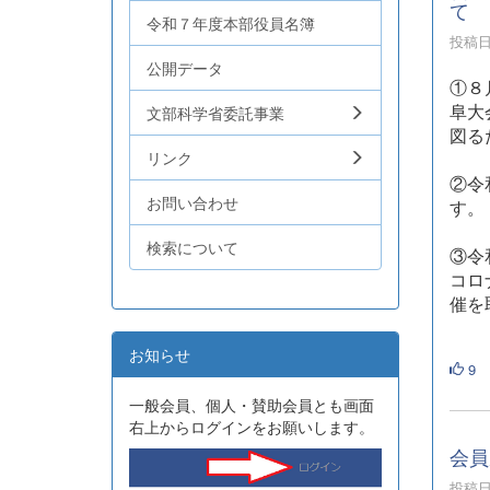
て
令和７年度本部役員名簿
投稿日時
公開データ
①８
阜大
文部科学省委託事業
図る
リンク
②令
お問い合わせ
す。
検索について
③令
コロ
催を
お知らせ
9
一般会員、個人・賛助会員とも画面
右上からログインをお願いします。
会員
投稿日時