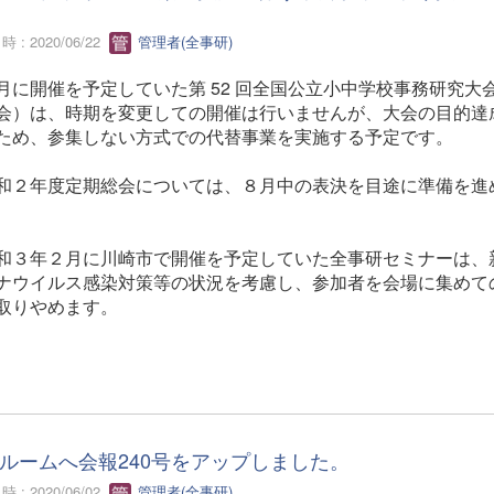
 : 2020/06/22
管理者(全事研)
月に開催を予定していた第 52 回全国公立小中学校事務研究大
会）は、時期を変更しての開催は行いませんが、大会の目的達
ため、参集しない方式での代替事業を実施する予定です。
和２年度定期総会については、８月中の表決を目途に準備を進
和３年２月に川崎市で開催を予定していた全事研セミナーは、
ナウイルス感染対策等の状況を考慮し、参加者を会場に集めて
取りやめます。
ルームへ会報240号をアップしました。
 : 2020/06/02
管理者(全事研)