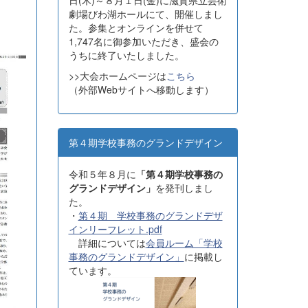
日(木)～８月１日(金)に滋賀県立芸術
劇場びわ湖ホールにて、開催しまし
た。参集とオンラインを併せて
1,747名に御参加いただき、盛会の
うちに終了いたしました。
>>大会ホームページは
こちら
（外部Webサイトへ移動します）
第４期学校事務のグランドデザイン
令和５年８月に
「第４期学校事務の
グランドデザイン」
を発刊しまし
た。
・
第４期 学校事務のグランドデザ
インリーフレット.pdf
詳細については
会員ルーム「学校
事務のグランドデザイン」
に掲載し
ています。