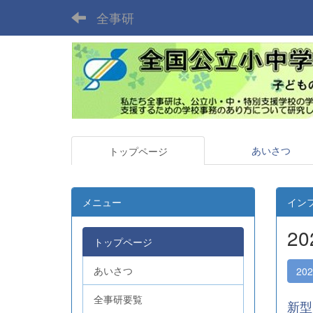
全事研
あいさつ
トップページ
メニュー
イン
2
トップページ
あいさつ
20
全事研要覧
新型