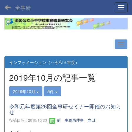
全事研
Toggl
インフォメーション（～令和４年度）
2019年10月の記事一覧
2019年10月
5件
令和元年度第26回全事研セミナー開催のお知ら
せ
投稿日時 : 2019/10/30
前 事務局理事 内田