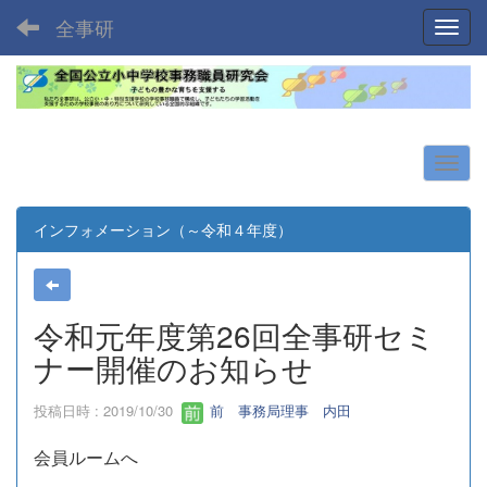
全事研
Toggl
インフォメーション（～令和４年度）
令和元年度第26回全事研セミ
ナー開催のお知らせ
投稿日時 : 2019/10/30
前 事務局理事 内田
会員ルームへ