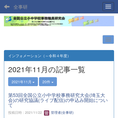
全事研
Toggl
インフォメーション（～令和４年度）
2021年11月の記事一覧
2021年11月
20件
第53回全国公立小中学校事務研究大会(埼玉大
会)の研究協議(ライブ配信)の申込み開始につい
て
投稿日時 : 2021/11/22
管理者(全事研)