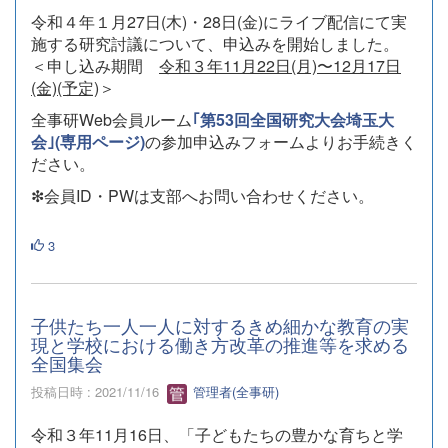
令和４年１月27日(木)・28日(金)にライブ配信にて実
施する研究討議について、申込みを開始しました。
＜申し込み期間
令和３年11月22日(月)〜12月17日
(金)(予定)
＞
全事研Web会員ルーム
｢第53回全国研究大会埼玉大
会｣(専用ページ)
の参加申込みフォームよりお手続きく
ださい。
❇︎会員ID・PWは支部へお問い合わせください。
3
子供たち一人一人に対するきめ細かな教育の実
現と学校における働き方改革の推進等を求める
全国集会
投稿日時 : 2021/11/16
管理者(全事研)
令和３年11月16日、「子どもたちの豊かな育ちと学