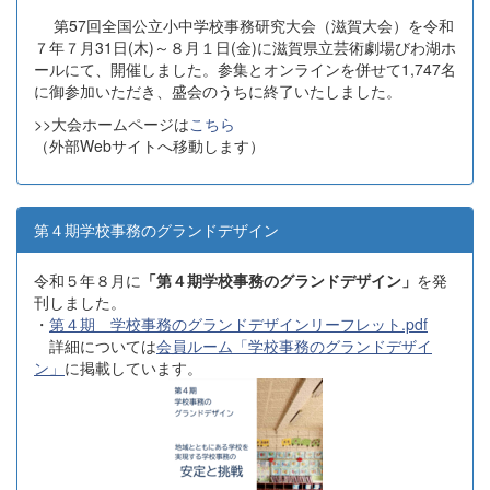
第57回全国公立小中学校事務研究大会（滋賀大会）を令和
７年７月31日(木)～８月１日(金)に滋賀県立芸術劇場びわ湖ホ
ールにて、開催しました。参集とオンラインを併せて1,747名
に御参加いただき、盛会のうちに終了いたしました。
>>大会ホームページは
こちら
（外部Webサイトへ移動します）
第４期学校事務のグランドデザイン
令和５年８月に
「第４期学校事務のグランドデザイン」
を発
刊しました。
・
第４期 学校事務のグランドデザインリーフレット.pdf
詳細については
会員ルーム「学校事務のグランドデザイ
ン」
に掲載しています。