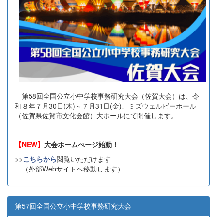
第58回全国公立小中学校事務研究大会（佐賀大会）は、令
和８年７月30日(木)～７月31日(金)、ミズウェルビーホール
（佐賀県佐賀市文化会館）大ホールにて開催します。
【NEW】
大会ホームぺージ始動！
>>
こちらから
閲覧いただけます
（外部Webサイトへ移動します）
第57回全国公立小中学校事務研究大会