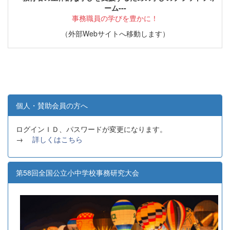
ーム---
事務職員の学びを豊かに！
（外部Webサイトへ移動します）
個人・賛助会員の方へ
ログインＩＤ、パスワードが変更になります。
→
詳しくはこちら
第58回全国公立小中学校事務研究大会