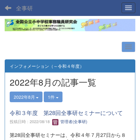
全事研
Toggl
インフォメーション（～令和４年度）
2022年8月の記事一覧
2022年8月
1件
令和３年度 第28回全事研セミナーについて
投稿日時 : 2022/08/18
管理者(全事研)
第28回全事研セミナーは、令和４年７月27日から８