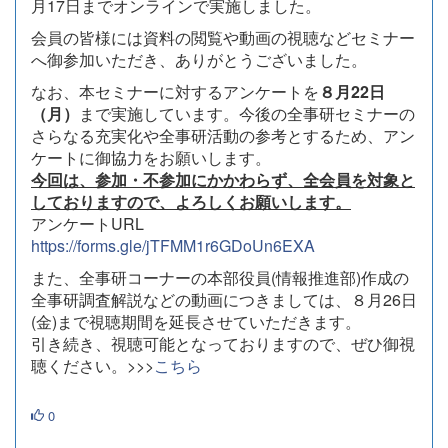
月17日までオンラインで実施しました。
会員の皆様には資料の閲覧や動画の視聴などセミナー
へ御参加いただき、ありがとうございました。
なお、本セミナーに対するアンケートを
８月22日
（月）
まで実施しています。今後の全事研セミナーの
さらなる充実化や全事研活動の参考とするため、アン
ケートに御協力をお願いします。
今回は、参加・不参加にかかわらず、全会員を対象と
しておりますので、よろしくお願いします。
アンケートURL
https://forms.gle/jTFMM1r6GDoUn6EXA
また、全事研コーナーの本部役員(情報推進部)作成の
全事研調査解説などの動画につきましては、８月26日
(金)まで視聴期間を延長させていただきます。
引き続き、視聴可能となっておりますので、ぜひ御視
聴ください。>>>
こちら
0