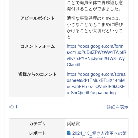
ことで職員全体で再確認し意
識付けることができました。
アピールポイント
適切な事務処理のためには、
小さなことでもこまめに呼び
かけることが大切だというこ
と
コメントフォーム
https://docs.google.com/form
s/d/1uoP0D8ZPWzWw1TAlpfR
vIK7fxPYRN4Jyom2GW3TWy
Ck/edit
皆様からのコメント
https://docs.google.com/sprea
dsheets/d/1TMuxBT5iX44mM
ecEJ5EFb-oz_QVurkIE0kOXE
a-SnrQ/edit?usp=sharing
1
詳細を表示
カテゴリ
奨励賞
レポート
2024_13_働き方改革への第