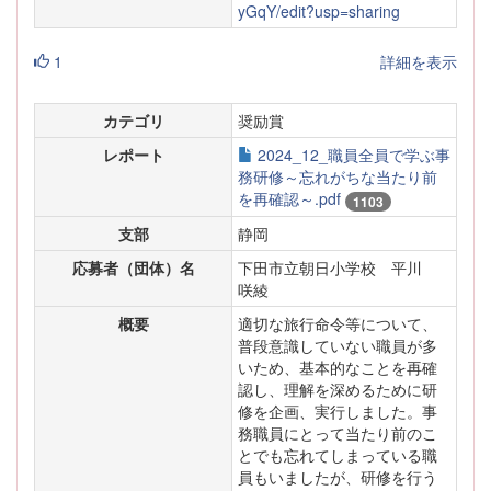
yGqY/edit?usp=sharing
1
詳細を表示
カテゴリ
奨励賞
レポート
2024_12_職員全員で学ぶ事
務研修～忘れがちな当たり前
を再確認～.pdf
1103
支部
静岡
応募者（団体）名
下田市立朝日小学校 平川
咲綾
概要
適切な旅行命令等について、
普段意識していない職員が多
いため、基本的なことを再確
認し、理解を深めるために研
修を企画、実行しました。事
務職員にとって当たり前のこ
とでも忘れてしまっている職
員もいましたが、研修を行う