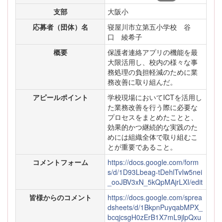
支部
大阪小
応募者（団体）名
寝屋川市立第五小学校 谷
口 綾希子
概要
保護者連絡アプリの機能を最
大限活用し、校内の様々な事
務処理の負担軽減のために業
務改善に取り組んだ。
アピールポイント
学校現場においてICTを活用し
た業務改善を行う際に必要な
プロセスをまとめたことと、
効果的かつ継続的な実践のた
めには組織全体で取り組むこ
とが重要であること。
コメントフォーム
https://docs.google.com/form
s/d/1D93Lbeag-tDehlTvIw5nei
_ooJBV3xN_5kQpMAjrLXI/edit
皆様からのコメント
https://docs.google.com/sprea
dsheets/d/1BkpnPuyqabMPX_
bcqjcsgH0zErB1X7mL9jlpQxu