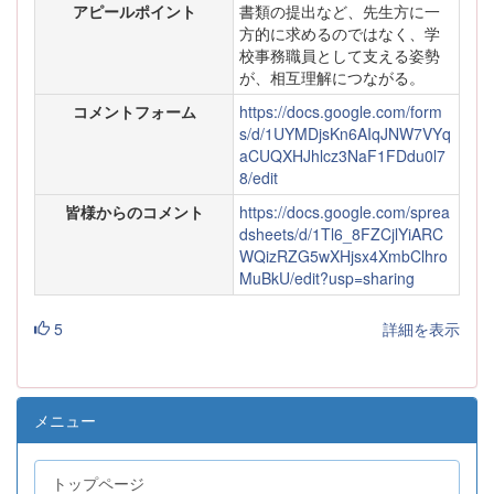
アピールポイント
書類の提出など、先生方に一
方的に求めるのではなく、学
校事務職員として支える姿勢
が、相互理解につながる。
コメントフォーム
https://docs.google.com/form
s/d/1UYMDjsKn6AIqJNW7VYq
aCUQXHJhlcz3NaF1FDdu0l7
8/edit
皆様からのコメント
https://docs.google.com/sprea
dsheets/d/1Tl6_8FZCjlYiARC
WQizRZG5wXHjsx4XmbClhro
MuBkU/edit?usp=sharing
5
詳細を表示
メニュー
トップページ