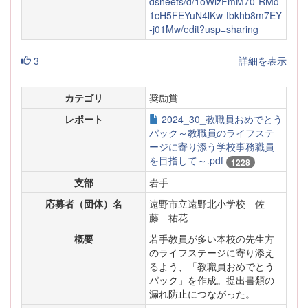
dsheets/d/1oWizFmM70-RMd
1cH5FEYuN4lKw-tbkhb8m7EY
-j01Mw/edit?usp=sharing
3
詳細を表示
カテゴリ
奨励賞
レポート
2024_30_教職員おめでとう
パック～教職員のライフステ
ージに寄り添う学校事務職員
を目指して～.pdf
1228
支部
岩手
応募者（団体）名
遠野市立遠野北小学校 佐
藤 祐花
概要
若手教員が多い本校の先生方
のライフステージに寄り添え
るよう、「教職員おめでとう
パック」を作成。提出書類の
漏れ防止につながった。