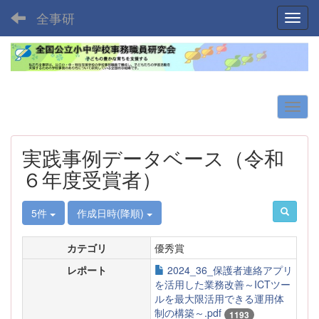
全事研
Toggl
実践事例データベース（令和
６年度受賞者）
5件
作成日時(降順)
カテゴリ
優秀賞
レポート
2024_36_保護者連絡アプリ
を活用した業務改善～ICTツー
ルを最大限活用できる運用体
制の構築～.pdf
1193