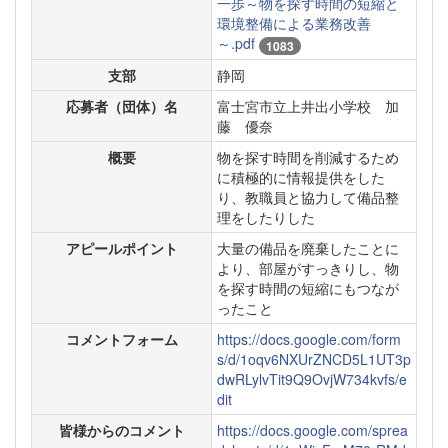
一歩～物を探す時間の短縮と
環境整備による業務改善
～.pdf
1083
支部
静岡
応募者（団体）名
富士宮市立上井出小学校 加
藤 優奈
概要
物を探す時間を削減するため
に積極的に情報提供をした
り、教職員と協力して備品整
理をしたりした
アピールポイント
大量の備品を廃棄したことに
より、部屋がすっきりし、物
を探す時間の短縮にもつなが
ったこと
コメントフォーム
https://docs.google.com/form
s/d/1oqv6NXUrZNCD5L1UT3p
dwRLylvTit9Q9OvjW734kvfs/e
dit
皆様からのコメント
https://docs.google.com/sprea