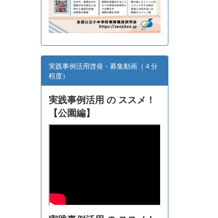
実践事例活用啓発・募集動画（４分
程度）
実践事例活用 の ススメ！
【
公園編】