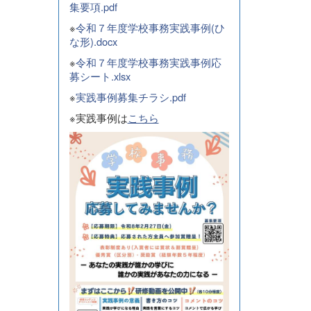
集要項.pdf
※
令和７年度学校事務実践事例(ひ
な形).docx
※
令和７年度学校事務実践事例応
募シート.xlsx
※
実践事例募集チラシ.pdf
※実践事例は
こちら