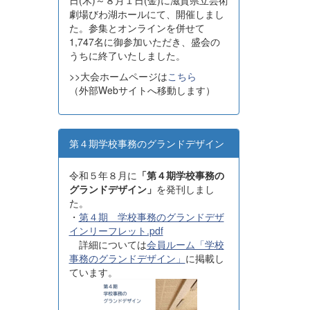
日(木)～８月１日(金)に滋賀県立芸術
劇場びわ湖ホールにて、開催しまし
た。参集とオンラインを併せて
1,747名に御参加いただき、盛会の
うちに終了いたしました。
>>大会ホームページは
こちら
（外部Webサイトへ移動します）
第４期学校事務のグランドデザイン
令和５年８月に
「第４期学校事務の
グランドデザイン」
を発刊しまし
た。
・
第４期 学校事務のグランドデザ
インリーフレット.pdf
詳細については
会員ルーム「学校
事務のグランドデザイン」
に掲載し
ています。