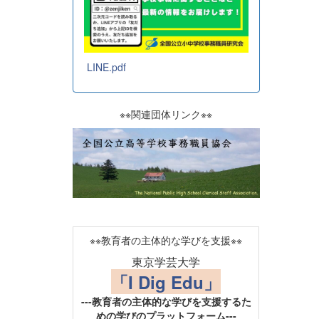
LINE.pdf
※※関連団体リンク※※
※※教育者の主体的な学びを支援※※
東京学芸大学
「I Dig Edu」
---教育者の主体的な学びを支援するた
めの学びのプラットフォーム---